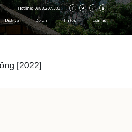
Hotline: 0988.207.303
Dịch vụ
Dự án
Tin tức
Liên hệ
công [2022]