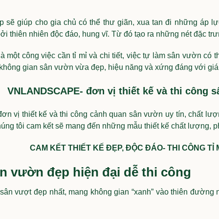
sẽ giúp cho gia chủ có thể thư giãn, xua tan đi những áp lự
i thiên nhiên độc đáo, hung vĩ. Từ đó tạo ra những nét đặc trưn
à một công việc cần tỉ mỉ và chi tiết, việc tự làm sân vườn có t
 không gian sân vườn vừa đẹp, hiệu năng và xứng đáng với giá 
VNLANDSCAPE- đơn vị thiết kế và thi công sâ
ơn vị thiết kế và thi công cảnh quan sân vườn uy tín, chất l
úng tôi cam kết sẽ mang đến những mẫu thiết kế chất lượng, ph
CAM KẾT THIẾT KẾ ĐẸP, ĐỘC ĐÁO- THI CÔNG TỈ 
ân vườn đẹp hiện đại dễ thi công
ân vượt đẹp nhất, mang không gian “xanh” vào thiên đường ng