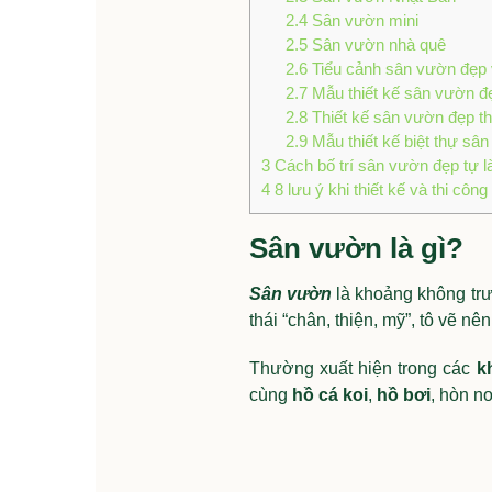
2.4
Sân vườn mini
2.5
Sân vườn nhà quê
2.6
Tiểu cảnh sân vườn đẹp 
2.7
Mẫu thiết kế sân vườn đ
2.8
Thiết kế sân vườn đẹp t
2.9
Mẫu thiết kế biệt thự sâ
3
Cách bố trí sân vườn đẹp tự l
4
8 lưu ý khi thiết kế và thi côn
Sân vườn là gì?
Sân vườn
là khoảng không trướ
thái “chân, thiện, mỹ”, tô vẽ n
Thường xuất hiện trong các
k
cùng
hồ cá koi
,
hồ bơi
, hòn n