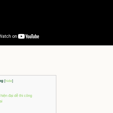
uan
của mình rồi
ới đây, chúng tôi
i đi giản đơn, dễ
iến cả khu phố
ưởng tượng của
ẻng)
— vì chúng
ua nghệ thuật
ơi
phong cách, sự
 mát
hòa quyện
ung
[
hide
]
iện đại dễ thi công
ại