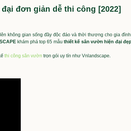
đại đơn giản dễ thi công [2022]
n lên không gian sống đầy độc đáo và thời thượng cho gia đì
SCAPE
khám phá top 65 mẫu
thiết kế sân vườn hiện đại đẹ
 kế
thi công sân vườn
trọn gói uy tín như Vnlandscape.
g
30+ Mẫu sân vườn biệt thự đẹp
NHỮ
và nguyên tắc bố trí
THI
30+ Mẫu sân vườn
NH
biệt thự đẹp và
KH
14/05/2022
28
NH
nguyên tắc bố trí
Sân vườn đẹp cho biệt thự là xu hướng
thiết kế được ưa chuộng hiện nay của các
công trình biệt thự, villa nhằm làm tăng giá