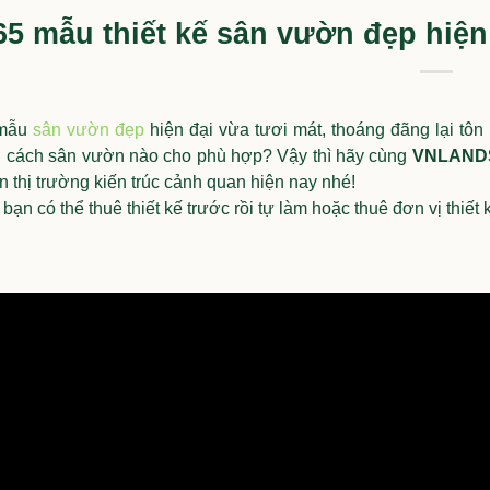
65 mẫu thiết kế sân vườn đẹp hiện 
 mẫu
sân vườn đẹp
hiện đại vừa tươi mát, thoáng đãng lại tô
g cách sân vườn nào cho phù hợp? Vậy thì hãy cùng
VNLAND
 thị trường kiến trúc cảnh quan hiện nay nhé!
 có thể thuê thiết kế trước rồi tự làm hoặc thuê đơn vị thiết
i đi cảnh
Nguyên tắc bố trí cây xanh tron
 bê tông”
thiết kế cảnh quan
nh đầy cảm
của bạn thành
09/10/2025
i những
ý tưởng
o
, chắc chắn sẽ
hiến từng viên gạch
iờ hết.
ng lùn trong
? Nếu có, bạn
 đã đến lúc
xem lại