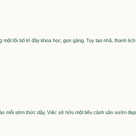
t lối bố trí đầy khoa học, gọn gàng. Tuy tao nhã, thanh lịc
vào mỗi sớm thức dậy. Việc sở hữu một tiểu cảnh sân vườn đẹ