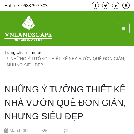
Hotline: 0988.207.303
Trang chủ
Tin tức
NHỮNG Ý TƯỞNG THIẾT KẾ NHÀ VƯỜN QUÊ ĐƠN GIẢN,
NHƯNG SIÊU ĐẸP
NHỮNG Ý TƯỞNG THIẾT KẾ
NHÀ VƯỜN QUÊ ĐƠN GIẢN,
NHƯNG SIÊU ĐẸP
March 30,