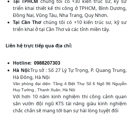
Tại TPHCM
chúng tôi có +30 kiến trúc sư, kỹ sư
triển khai thiết kế thi công ở TPHCM, Bình Dương,
Đồng Nai, Vũng Tàu, Nha Trang, Quy Nhơn.
Tại Cần Thơ
chúng tôi có +10 kiến trúc sư, kỹ sư
triển khai ở tại Cần Thơ và các tỉnh miền tây.
Liên hệ trực tiếp qua địa chỉ:
Hotline:
0988207303
Hà Nội:
Trụ sở : Số 27 Lý Tự Trọng, P. Quang Trung,
Hà Đông, Hà Nội
Văn phòng đại diện: Tầng 4 Biệt Thự Số 6 Ngõ 96 Nguyễn
Huy Tưởng , Thanh Xuân, Hà Nội
Với hơn 10 năm kinh nghiệm thi công cảnh quan
sân vườn đội ngũ KTS tài năng giàu kinh nghiệm
chắc chắn sẽ mang tới bạn sự hài lòng tuyệt đối