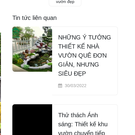
vườn đẹp
hế
Tin tức liên quan
ự
 ý
NHỮNG Ý TƯỞNG
ot
THIẾT KẾ NHÀ
VƯỜN QUÊ ĐƠN
GIẢN, NHƯNG
SIÊU ĐẸP
30/03/2022
Thử thách Ánh
sáng: Thiết kế khu
vườn chuyển tiếp