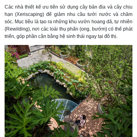
Các nhà thiết kế ưu tiên sử dụng cây bản địa và cây chịu
hạn (Xeriscaping) để giảm nhu cầu tưới nước và chăm
sóc. Mục tiêu là tạo ra những khu vườn hoang dã, tự nhiên
(Rewilding), nơi các loài thụ phấn (ong, bướm) có thể phát
triển, góp phần cân bằng hệ sinh thái ngay tại đô thị.