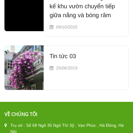
kế khu vườn chuyển tiếp
giữa nắng và bóng râm
09/10/2025
Tin tức 03
25/06/2019
VỀ CHÚNG TÔI
Trụ sở : Số 68 Ngõ 35 Ngô Thì Sỹ , Vạn Phúc , Hà Đông, Hà
Nội